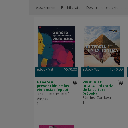
Assessment
Bachillerato
Desarrollo profesional d
eBook Vst
$570.00
eBook Vst
$340.00
Género y
PRODUCTO
prevención de las
DIGITAL: Historia
violencias (epub)
de la cultura
(eBook)
Janaina Maciel, María
Sánchez Córdova
Vargas
1
1