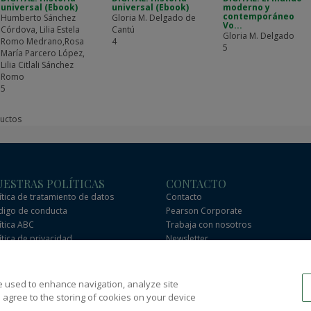
universal (Ebook)
universal (Ebook)
moderno y
contemporáneo
Humberto Sánchez
Gloria M. Delgado de
Vo...
Córdova, Lilia Estela
Cantú
Gloria M. Delgado
Romo Medrano,Rosa
4
5
María Parcero López,
Lilia Citlali Sánchez
Romo
5
uctos
ESTRAS POLÍTICAS
CONTACTO
ítica de tratamiento de datos
Contacto
igo de conducta
Pearson Corporate
ítica ABC
Trabaja con nosotros
ítica de privacidad
Newsletter
minos y condiciones
Preguntas frecuentes
Donde comprar
e used to enhance navigation, analyze site
hose for text and data mining and training of artificial intelligence and similar 
 agree to the storing of cookies on your device