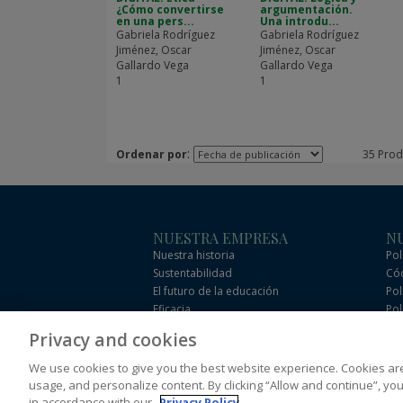
¿Cómo convertirse
argumentación.
en una pers...
Una introdu...
Gabriela Rodríguez
Gabriela Rodríguez
Jiménez, Oscar
Jiménez, Oscar
Gallardo Vega
Gallardo Vega
1
1
:
Ordenar por
35 Prod
NUESTRA EMPRESA
NU
Nuestra historia
Pol
Sustentabilidad
Cód
El futuro de la educación
Pol
Eficacia
Pol
Tér
Privacy and cookies
We use cookies to give you the best website experience. Cookies ar
© 1996–2026 Pearson. All rights reserved, including t
usage, and personalize content. By clicking “Allow and continue”, you
in accordance with our
Privacy Policy