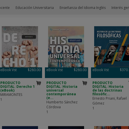
ocente
Educación Universitaria
Enseñanza del Idioma Inglés
Interés ge
eBook Vst
$280.00
eBook Vst
$280.00
eBook Vst
$370
PRODUCTO
PRODUCTO
PRODUCTO
DIGITAL: Derecho 1
DIGITAL: Historia
DIGITAL: Historia
(eBook)
universal
de las doctrinas
contemporánea
filosófic...
MIRAMONTES
(e...
Ernesto Priani, Rafael
1
Humberto Sánchez
Gómez
Córdova
1
1