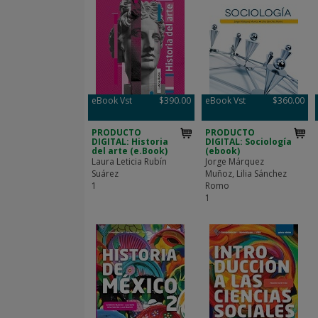
eBook Vst
$390.00
eBook Vst
$360.00
PRODUCTO
PRODUCTO
DIGITAL: Historia
DIGITAL: Sociología
del arte (e.Book)
(ebook)
Laura Leticia Rubín
Jorge Márquez
Suárez
Muñoz, Lilia Sánchez
1
Romo
1