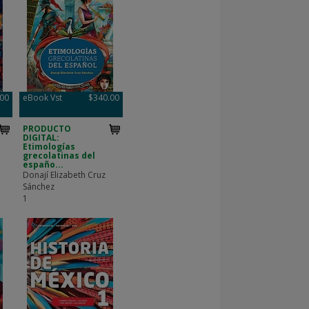
.00
eBook Vst
$340.00
PRODUCTO
DIGITAL:
Etimologías
grecolatinas del
españo...
Donají Elizabeth Cruz
Sánchez
1