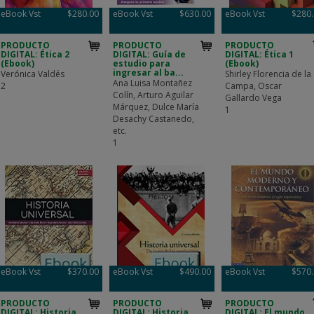
eBook Vst
$280.00
eBook Vst
$630.00
eBook Vst
$280
PRODUCTO
PRODUCTO
PRODUCTO
DIGITAL: Ética 2
DIGITAL: Guía de
DIGITAL: Ética 1
(Ebook)
estudio para
(Ebook)
ingresar al ba...
Verónica Valdés
Shirley Florencia de la
Ana Luisa Montañez
2
Campa, Oscar
Colín, Arturo Aguilar
Gallardo Vega
Márquez, Dulce María
1
Desachy Castanedo,
etc.
1
eBook Vst
$370.00
eBook Vst
$490.00
eBook Vst
$570
PRODUCTO
PRODUCTO
PRODUCTO
DIGITAL: Historia
DIGITAL: Historia
DIGITAL: El mundo