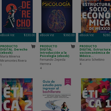
eBook Vst
$330.00
eBook Vst
$360.00
eBook Vst
$280
PRODUCTO
PRODUCTO
PRODUCTO
DIGITAL: Derecho
DIGITAL:
DIGITAL: Estructura
(ebook)
Introducción a la
socioeconómica de
Psicología (ebook)
México...
María Minerva
Fernando Zepeda
Macario Schettino
Miramontes Rivera
Herrera
4
1
4