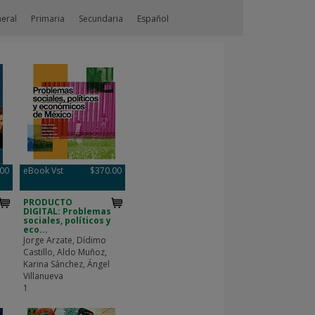
neral
Primaria
Secundaria
Español
.00
eBook Vst
$370.00
PRODUCTO
DIGITAL: Problemas
sociales, políticos y
eco...
Jorge Arzate, Dídimo
Castillo, Aldo Muñoz,
Karina Sánchez, Ángel
Villanueva
1