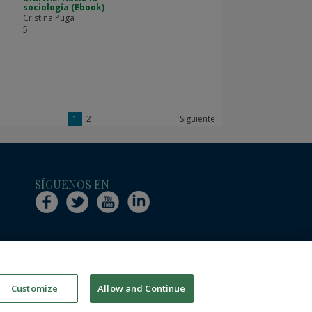
sociología (Ebook)
Cristina Puga
5
1
2
Siguiente
SÍGUENOS EN
Customize
Allow and Continue
technologies.