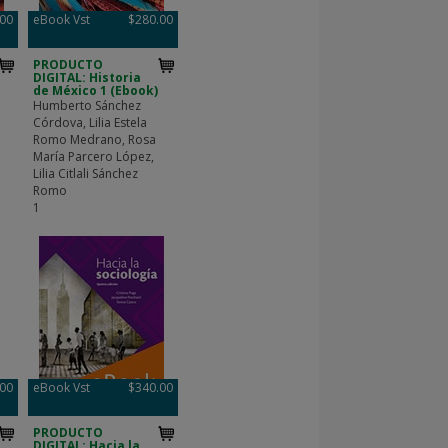
.00
eBook Vst
$280.00
PRODUCTO
DIGITAL: Historia
de México 1 (Ebook)
Humberto Sánchez
Córdova, Lilia Estela
Romo Medrano, Rosa
María Parcero López,
Lilia Citlali Sánchez
Romo
1
.00
eBook Vst
$340.00
PRODUCTO
DIGITAL: Hacia la