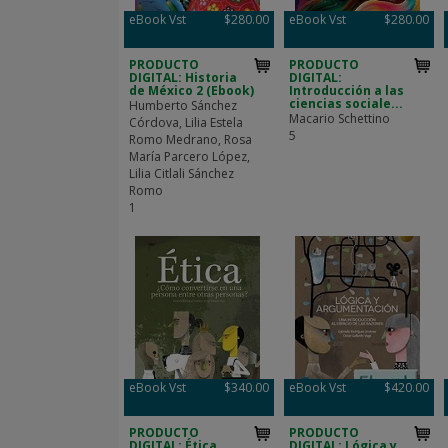
eBook Vst
$280.00
eBook Vst
$280.00
PRODUCTO
PRODUCTO
DIGITAL: Historia
DIGITAL:
de México 2 (Ebook)
Introducción a las
ciencias sociale...
Humberto Sánchez
Macario Schettino
Córdova, Lilia Estela
5
Romo Medrano, Rosa
María Parcero López,
Lilia Citlali Sánchez
Romo
1
eBook Vst
$340.00
eBook Vst
$420.00
PRODUCTO
PRODUCTO
DIGITAL: Ética
DIGITAL: Lógica y