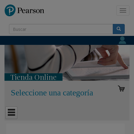
Pearson
Toggl
navig
Tienda Online
Seleccione una categoría