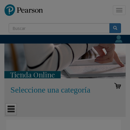
Pearson
Toggl
navig
Tienda Online
Seleccione una categoría