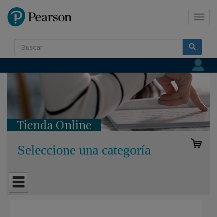
Pearson
Toggl
navig
Tienda Online
Seleccione una categoría