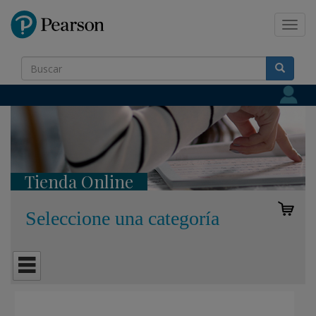
Pearson
Toggl
navig
Tienda Online
Seleccione una categoría