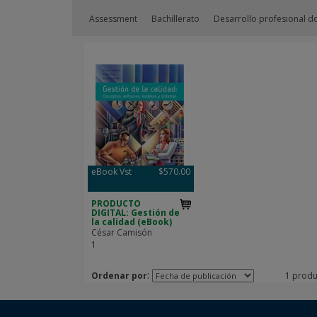
Assessment
Bachillerato
Desarrollo profesional d
eBook Vst
$570.00
PRODUCTO
DIGITAL: Gestión de
la calidad (eBook)
César Camisón
1
:
Ordenar por
1 produ