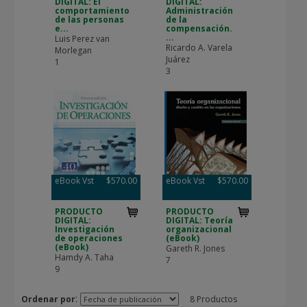
DIGITAL: El
DIGITAL:
comportamiento
Administración
de las personas
de la
e...
compensación.
...
Luis Perez van
Ricardo A. Varela
Morlegan
Juárez
1
3
eBook Vst
$570.00
eBook Vst
$570.00
PRODUCTO
PRODUCTO
DIGITAL:
DIGITAL: Teoría
Investigación
organizacional
de operaciones
(eBook)
(eBook)
Gareth R. Jones
Hamdy A. Taha
7
9
:
Ordenar por
8 Productos