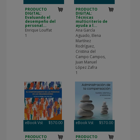
PRODUCTO
PRODUCTO
DIGITAL:
DIGITAL:
Evaluando el
Técnicas
desempeño del
multicriterio de
personal...
ayuda a l...
Enrique Louffat
Ana García
1
Aguado, Elena
Martínez
Rodríguez,
Cristina del
Campo Campos,
Juan Manuel
López Zafra
1
eBook Vst
$570.00
eBook Vst
$570.00
PRODUCTO
PRODUCTO