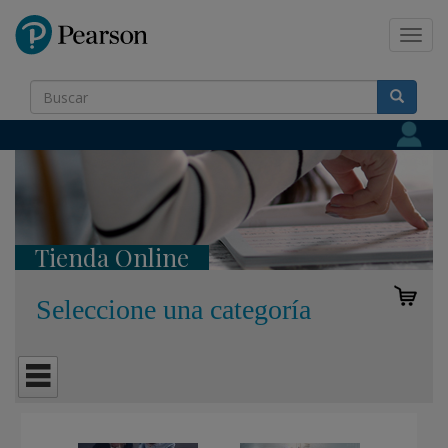
Pearson
Toggl
navig
Tienda Online
Seleccione una categoría