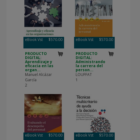
eBook Vst
$570.00
eBook Vst
$570.00
PRODUCTO
PRODUCTO
DIGITAL:
DIGITAL:
Aprendizaje y
Administrando
eficacia en las
la carrera del
organ...
person...
Manuel Alcázar
LOUFFAT
García
1
2
eBook Vst
$570.00
eBook Vst
$570.00