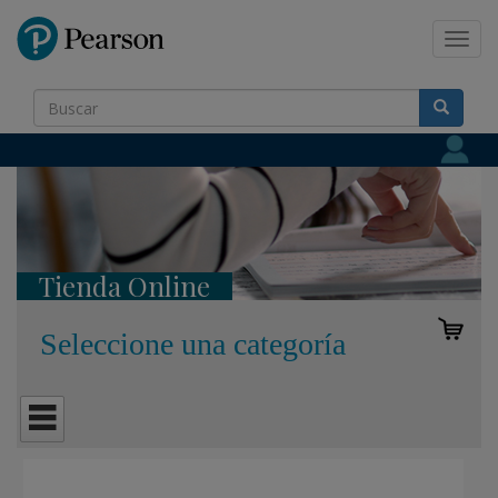
Pearson
Toggl
navig
Tienda Online
Seleccione una categoría