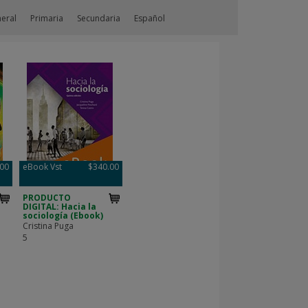
neral
Primaria
Secundaria
Español
.00
eBook Vst
$340.00
PRODUCTO
DIGITAL: Hacia la
sociología (Ebook)
Cristina Puga
5