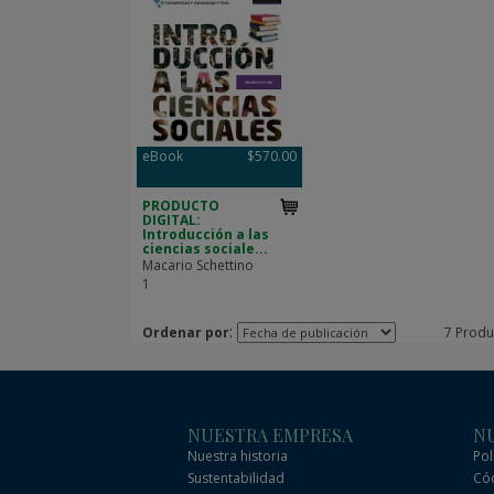
eBook
$570.00
PRODUCTO
DIGITAL:
Introducción a las
ciencias sociale...
Macario Schettino
1
:
Ordenar por
7 Produ
NUESTRA EMPRESA
NU
Nuestra historia
Pol
Sustentabilidad
Cód