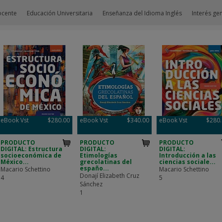
ocente
Educación Universitaria
Enseñanza del Idioma Inglés
Interés ge
eBook Vst
$280.00
eBook Vst
$340.00
eBook Vst
$280
PRODUCTO
PRODUCTO
PRODUCTO
DIGITAL: Estructura
DIGITAL:
DIGITAL:
socioeconómica de
Etimologías
Introducción a las
México...
grecolatinas del
ciencias sociale...
españo...
Macario Schettino
Macario Schettino
Donají Elizabeth Cruz
4
5
Sánchez
1