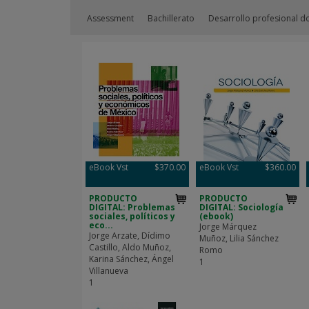
Assessment
Bachillerato
Desarrollo profesional d
eBook Vst
$370.00
eBook Vst
$360.00
PRODUCTO
PRODUCTO
DIGITAL: Problemas
DIGITAL: Sociología
sociales, políticos y
(ebook)
eco...
Jorge Márquez
Jorge Arzate, Dídimo
Muñoz, Lilia Sánchez
Castillo, Aldo Muñoz,
Romo
Karina Sánchez, Ángel
1
Villanueva
1