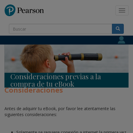
Pearson
Toggl
navig
Consideraciones previas a la
compra de tu eBook
Consideraciones
Antes de adquirir tu eBook, por favor lee atentamente las
siguientes consideraciones:
Solamente se requiere conexión a internet la primera vez