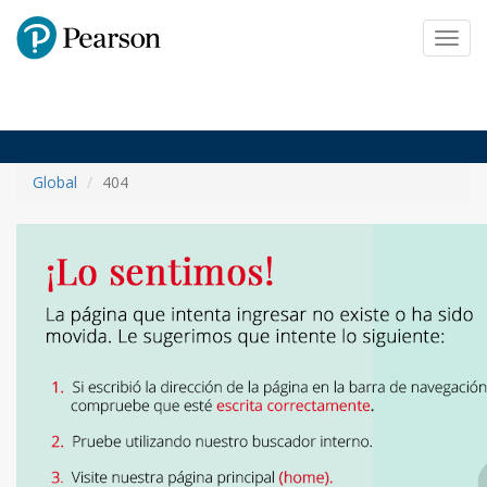
Pearson
Toggl
navig
Global
404