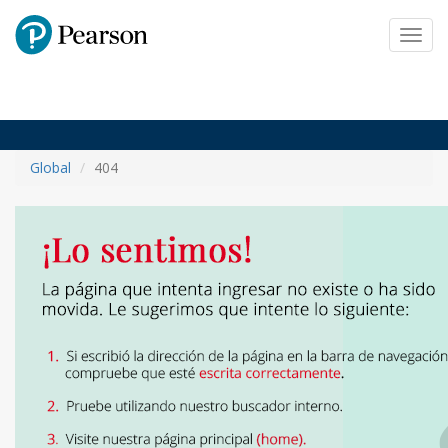
Pearson
Toggl
navig
Global
404