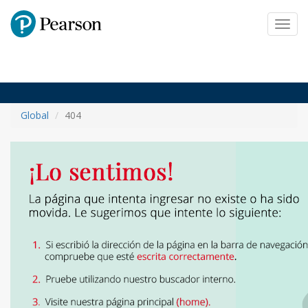
Pearson
Toggl
navig
Global
404