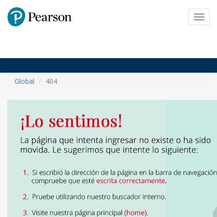
Pearson
Toggl
navig
Global
404