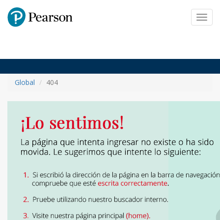
Pearson
Toggl
navig
Global
404